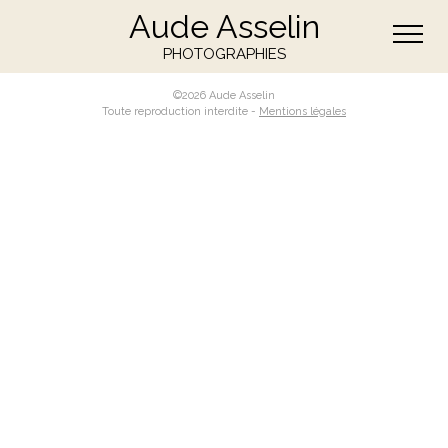
Aude Asselin
PHOTOGRAPHIES
©2026 Aude Asselin
Toute reproduction interdite -
Mentions légales